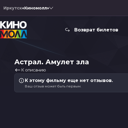
Иркутск
«Киномолл»
Возврат билетов
Астрал. Амулет зла
К описанию
К этому фильму еще нет отзывов.
Ваш отзыв может быть первым.