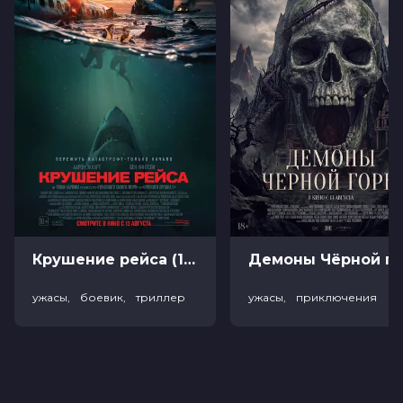
Оценка
5.2
/ 10 (8 104 голоса)
7.2
/ 10 (28 голосов)
Год
2025
Страна
Австралия
Слоган
«Каждые 25 лет он возвращается
пожирать души. Узнай тайну
амулета, чтобы остановить семейное
проклятие»
Режиссер
Кристофер Броадбент, Энцо
Тедески
Актеры
Кайла Дэй, Люк Форд, Том Джексон,
Барбара Бингхэм, Brooke Blurton,
Аарон Педерсен, Guyala Bayles,
Урсула Йович, Николас Хоуп, Леони
Крушение рейса (18+)
Демоны Чёрной горы (
Ваймен
Продюсеры
Кристофер Броадбент, Энцо
ужасы, боевик, триллер
ужасы, приключения
Тедески, Helen Tuck
Сценаристы
Кристофер Броадбент
Жанр
ужасы
Длительность
1 ч 38 мин
В прокате
с 19 февраля до 4 марта
Меморандум
до 25 февраля