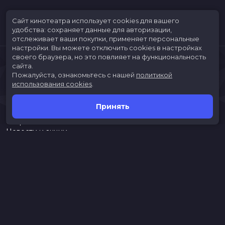
Сайт кинотеатра использует cookies для вашего
удобства: сохраняет данные для авторизации,
отслеживает ваши покупки, применяет персональные
настройки.
Вы можете отключить cookies в настройках
своего браузера, но это повлияет на функциональность
сайта.
Пожалуйста, ознакомьтесь с нашей
политикой
использования cookies
.
Принять
Расписание
Скоро в кино
Новости и акции
Jungle Park
Служба поддержки
г. Иркутск, ул. Верхняя Набережная, 10, ТРК «ЯРКОмолл»
Касса:
(3952)787-787