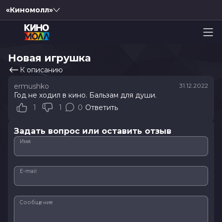
«Киномолл»
Новая игрушка
К описанию
ermushko
31.12.2022
Год не ходил в кино. Бальзам для души.
1
1
0
Ответить
Задать вопрос или оставить отзыв
Имя
E-mail
Сообщение