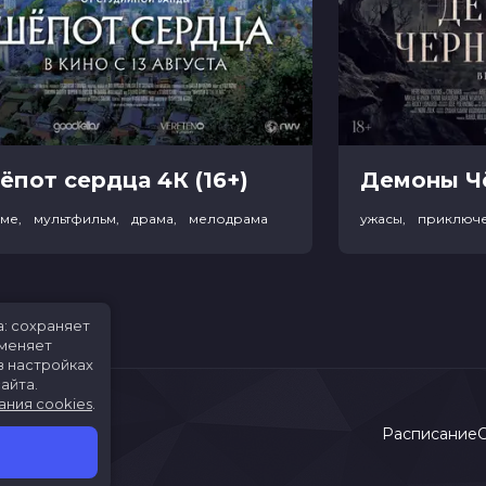
ёпот сердца 4К (16+)
име, мультфильм, драма, мелодрама
ужасы, приключ
а: сохраняет
именяет
в настройках
айта.
ания cookies
.
Расписание
С