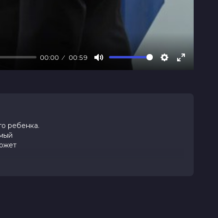
00:00
00:59
Mute
Settings
Enter
fullscree
го ребенка.
амый
может