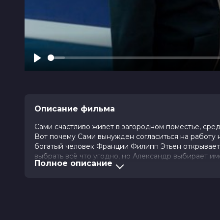
Play
Описание фильма
Сами счастливо живет в загородном поместье, сред
Вот почему Сами вынужден согласиться на работу 
богатый человек Франции Филипп Этьен открывает
выбрать всё что угодно, но Александр выбирает име
Полное описание
Оценка
6.7
/ 10 (19 129 голосов)
5.9
/ 1
Год
2022
Страна
Франция
Слоган
—
Режиссер
Джеймс Ют