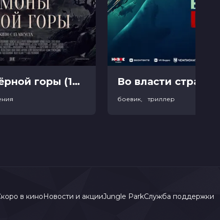
Демоны Чёрной горы (18+)
Во власти страха (
ения
боевик, триллер
коро в кино
Новости и акции
Jungle Park
Служба поддержки