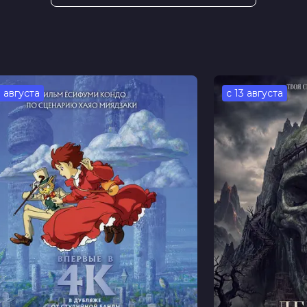
мон Фалю, Алис Белаиди, Анна
им Киссари, Лусия Санчес, Дорилия
ан, Лэйн Р. Кляйн
 Жамель Деббуз
3 августа
с 13 августа