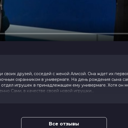
и своих друзей, соседей с женой Алисой. Она ждет их перво
ночным охранником в универмаге. На день рождения сына с
 отдел игрушек в принадлежащем ему универмаге. Хотя он 
нно Сами, в качестве своей новой игрушки...
0 (1 800 голосов)
Все отзывы