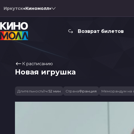
Иркутск
«Киномолл»
Возврат билетов
К расписанию
Новая игрушка
Длительность
1 ч 52 мин
Страна
Франция
Меморандум на 