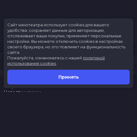
Сайт кинотеатра использует cookies для вашего
удобства: сохраняет данные для авторизации,
отслеживает ваши покупки, применяет персональные
настройки.
Вы можете отключить cookies в настройках
своего браузера, но это повлияет на функциональность
сайта.
Пожалуйста, ознакомьтесь с нашей
политикой
использования cookies
.
Принять
Расписание
Скоро в кино
Новости и акции
Jungle Park
Служба поддержки
г. Иркутск, ул. Верхняя Набережная, 10, ТРК «ЯРКОмолл»
Касса:
(3952)787-787