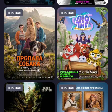
с 14 мая
с 14 мая
с 14 мая
с 14 мая