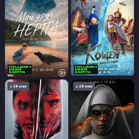
с 28 мая
с 28 мая