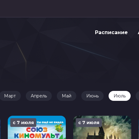
Расписание
Март
Апрель
Май
Июнь
Июль
с 7 июля
с 7 июля