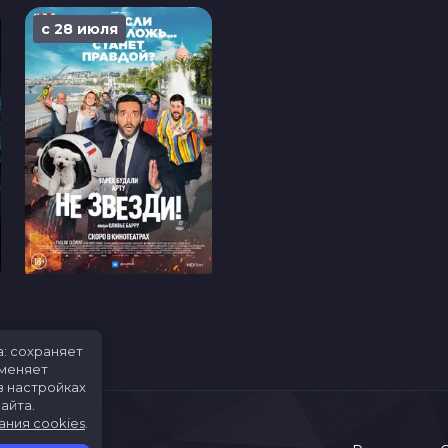
с 28 июля
а: сохраняет
именяет
в настройках
айта.
ания cookies
.