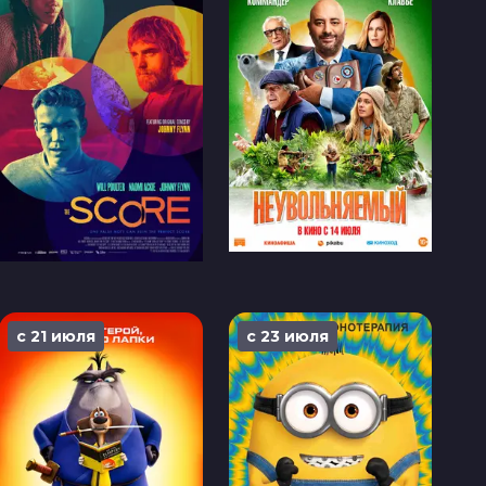
с 21 июля
с 23 июля