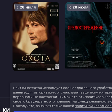
с 28 июля
с 28 июля
Сайт кинотеатра использует cookies для вашего удобств
данные для авторизации, отслеживает ваши покупки, пр
персональные настройки.
Вы можете отключить cookies 
своего браузера, но это повлияет на функциональность с
Пожалуйста, ознакомьтесь с нашей
политикой использов