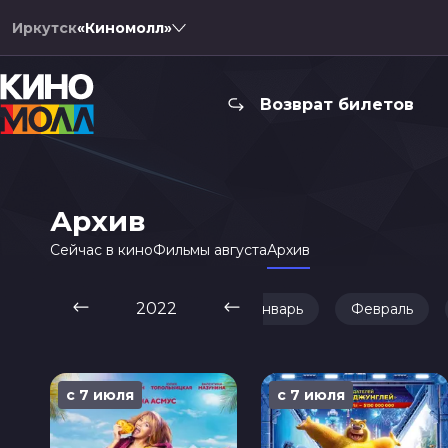
Иркутск
«Киномолл»
Возврат билетов
Архив
Сейчас в кино
Фильмы августа
Архив
2022
Январь
Февраль
с 7 июля
с 7 июля