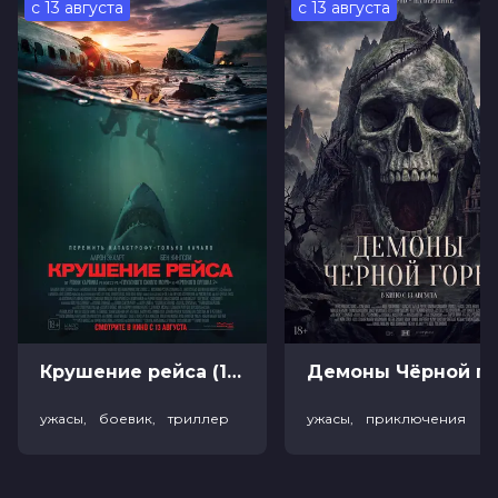
с 13 августа
с 13 августа
Оценка
4.5
/ 10 (1 148 голосов)
Год
2026
Страна
Россия
Слоган
—
Режиссер
Карен Арутюнов
Актеры
Дарья Блохина, Владимир Канухин,
Карен Арутюнов, Максим Лагашкин,
Наталья Бочкарёва, Наталья Рудова,
Карен Акопян, Олег Каменщиков,
Грант Тохатян, Джульетта Степанян
Продюсеры
Рубен Джагинян
Жанр
комедия
Длительность
1 ч 24 мин
В прокате
с 16 июля до 29 июля
Меморандум
до 22 июля
Крушение рейса (18+)
Демоны Чёрной горы (
ужасы, боевик, триллер
ужасы, приключения