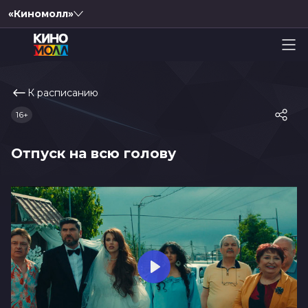
«Киномолл»
К расписанию
16+
Отпуск на всю голову
Play