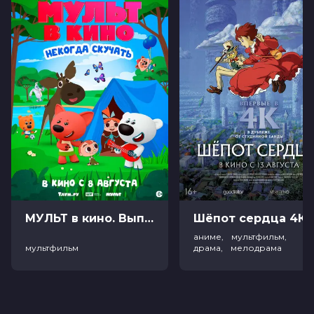
МУЛЬТ в кино. Выпуск №198. Некогда скучать (0+)
Ш
аниме, мультфильм,
мультфильм
драма, мелодрама