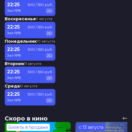
22:25
500 / 550 руб.
Меморандум
до 3 июля
Зал №8
2D
Воскресенье
9 августа
22:25
500 / 550 руб.
Зал №8
2D
Понедельник
10 августа
22:25
500 / 550 руб.
Зал №8
2D
Вторник
11 августа
22:25
500 / 550 руб.
Зал №8
2D
Среда
12 августа
22:25
500 / 550 руб.
Зал №8
2D
Скоро в кино
Билеты в продаже
с 13 августа