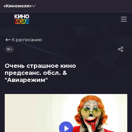
«Киномолл»
К расписанию
18+
Очень страшное кино
предсеанс. обсл. &
"Авиарежим"