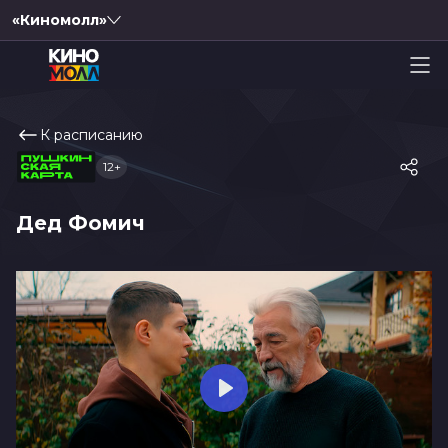
«Киномолл»
К расписанию
12+
Дед Фомич
Play