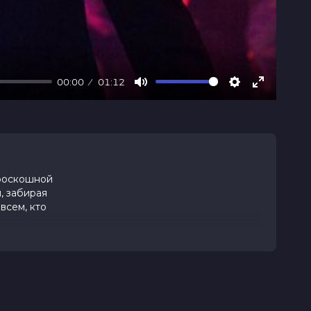
00:00
01:12
Mute
Settings
Enter
fullscree
 роскошной
, забирая
всем, кто