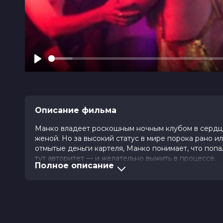
Play
Описание фильма
Манко владеет роскошным ночным клубом в сердце
женой. Но за высокий статус в мире порока рано ил
отмытые деньги картеля, Манко понимает, что попал
тут авторитет — и желательно выжить в процессе.
Полное описание
Оценка
5.9
/ 10 (3 367 голосов)
Год
2026
Страна
США, Австралия
Слоган
«В городе порока выживает круте
Режиссер
Деррик Борте