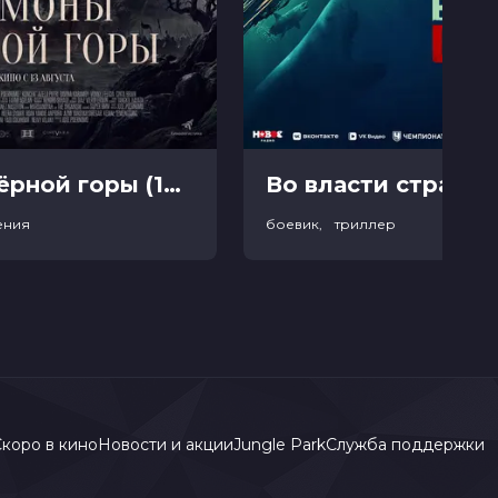
Демоны Чёрной горы (18+)
Во власти страха (
ения
боевик, триллер
коро в кино
Новости и акции
Jungle Park
Служба поддержки