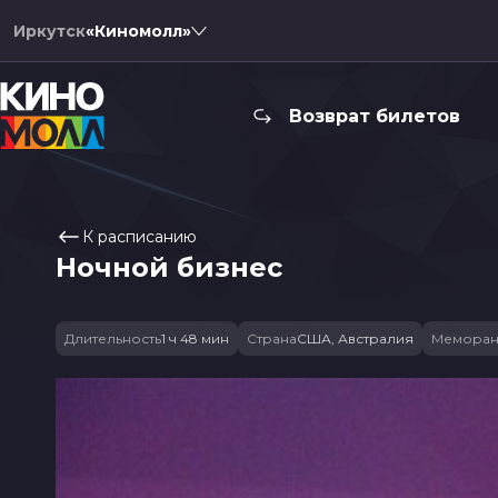
Иркутск
«Киномолл»
Возврат билетов
К расписанию
Ночной бизнес
Длительность
1 ч 48 мин
Страна
США, Австралия
Меморан