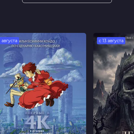
л, Тереза Палмер, Нина Добрев,
 Ясмин Кассим, Джош МакКонвилл,
Гловер
ас Перри
3 августа
с 13 августа