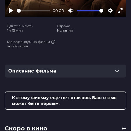
00:00
Play
Mute
Settings
Ente
full
Длительность
Страна
1 ч 15 мин
Испания
Меморандум на фильм
до 24 июня
Описание фильма
После развода Алисия с дочерью переезжают в
уединенный загородный дом. Однако попытка начать
жизнь с чистого листа оборачивается жестоким
К этому фильму еще нет отзывов. Ваш отзыв
кошмаром. Обнаруженное на чердаке синее платье,
может быть первым.
оказывается мистическим артефактом,
пробуждающим потусторонние силы, обитающие в
старом доме.
Скоро в кино
Оценка
5.8
/ 10 (75 голосов)