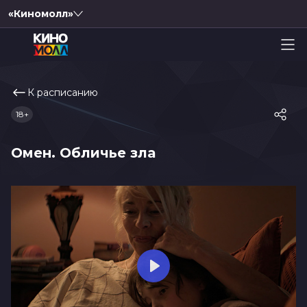
«Киномолл»
К расписанию
18+
Омен. Обличье зла
Play