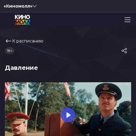
«Киномолл»
К расписанию
18+
Давление
Play