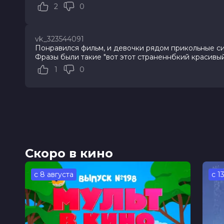
2
0
Жанр
детектив, ужасы
Длительность
16 мин
В прокате
с 5 марта до 30 апреля
Меморандум
до 18 марта
vk_323544091
Понравился фильм, и девочки рядом прикольные сид
Фразы были такие "вот этот страненнбкий красивый
1
0
Скоро в кино
с 8 августа
с 1