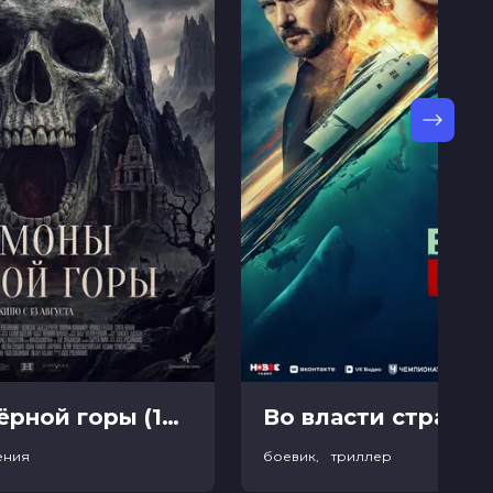
Демоны Чёрной горы (18+)
Во власти страха (
ения
боевик, триллер