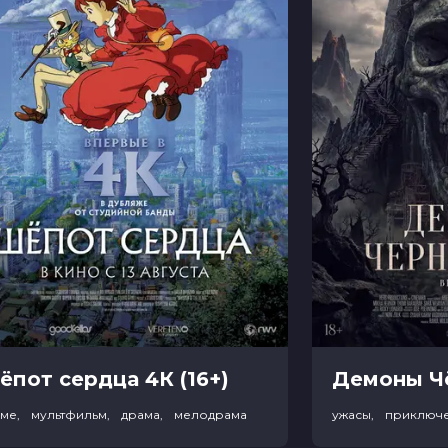
ёпот сердца 4К (16+)
име, мультфильм, драма, мелодрама
ужасы, приключ