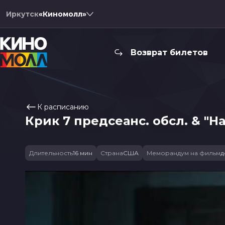
Иркутск
«Киномолл»
Возврат билетов
К расписанию
Крик 7 предсеанс. обсл. & "Н
Длительность
16 мин
Страна
США
Меморандум на фильм
д