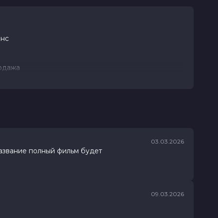
анс
родажа
амые тёмные
и должна
03.03.2026
название полный фильм будет
09.03.2026