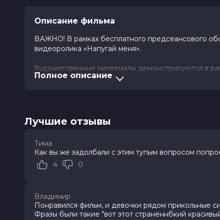
Описание фильма
ВАЖНО! В рамках бесплатного предсеансового обсл
видеоролика «Напугай меня».
Художественные материалы демонстрируются в рам
Полное описание
доступна только онлайн.
Когда в тихом городке, где Сидни Прескотт постр
страхи воплощаются в реальность: её дочь станов
столкнуться с ужасами прошлого, чтобы раз и нав
Лучшие отзывы
Оценка
5.8
/ 10 (33 210 голосов)
5.8
/ 
Тима
Год
2026
Как вы же задолбали с этим тупым вопросом попро
Страна
США
4
0
Режиссер
Кевин Уильямсон
Актеры
Нив Кэмпбелл, Кортни Кокс, Изаб
Гудинг, Анна Кэмп, Джоэл Макхэйл
Владимир
Джимми Татро
Понравился фильм, и девочки рядом прикольные сид
Продюсеры
Джеймс Вандербилт, Гари Барбер, 
Фразы были такие "вот этот страненнбкий красивы
Сценаристы
Кевин Уильямсон, Джеймс Вандерб