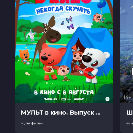
МУЛЬТ в кино. Выпуск №198. Некогда скучать (0+)
Ш
мультфильм
ан