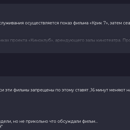
уживания осуществляется показ фильма «Крик 7», затем се
ках проекта «Киноклуб», арендующего залы кинотеатра. П
оила новую жизнь, появляется убийца Призрачное лицо, её с
ится следующей целью. Стремясь защитить свою семью, Сидн
сегда положить конец кровопролитию.
10 (28 000 голосов)
си эти фильмы запрещены по этому ставят ,16 минут меняют 
ель Мэй, Джасмин Савой Браун, Мэйсон
, Маккенна Грейс, Мишель Рэндольф,
ели, но не прикольно что обсуждали фильм...
Emily Kacere
й"
илт, Гай Бусик