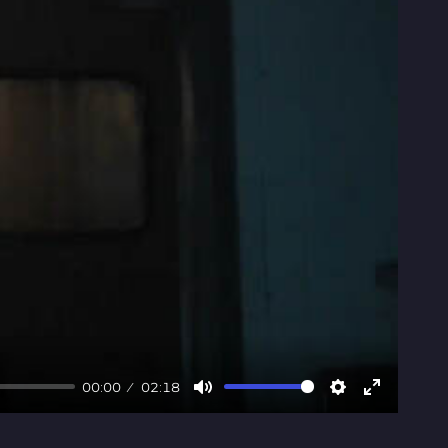
00:00
02:18
Mute
Settings
Enter
fullscree