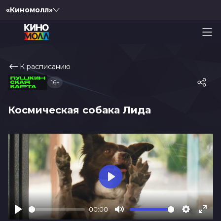
«Киномолл»
К расписанию
16+
Космическая собака Лида
Play
00:00
Play
Mute
Settings
Ente