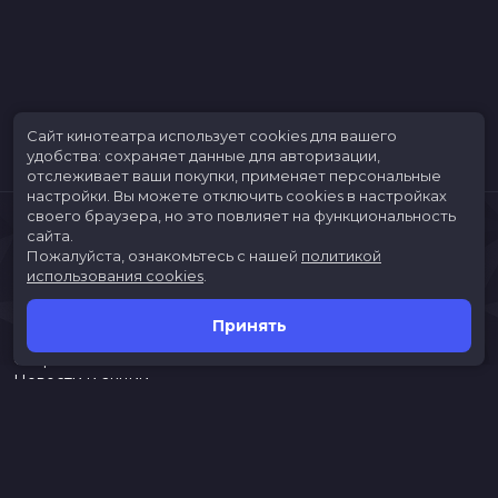
Сайт кинотеатра использует cookies для вашего
удобства: сохраняет данные для авторизации,
отслеживает ваши покупки, применяет персональные
настройки.
Вы можете отключить cookies в настройках
своего браузера, но это повлияет на функциональность
сайта.
Пожалуйста, ознакомьтесь с нашей
политикой
использования cookies
.
Принять
Расписание
Скоро в кино
Новости и акции
Jungle Park
Служба поддержки
г. Иркутск, ул. Верхняя Набережная, 10, ТРК «ЯРКОмолл»