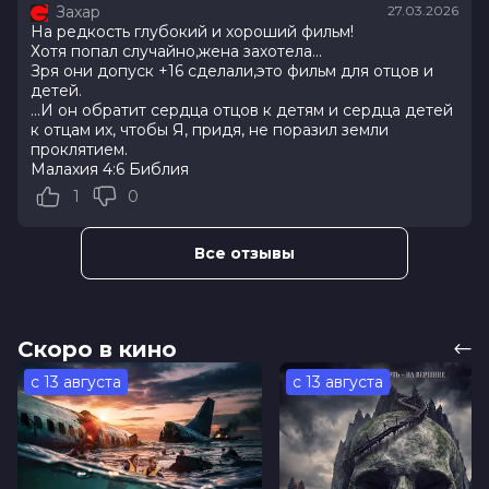
Захар
27.03.2026
Оценка
7.1
/ 10 (25 157 голосов)
На редкость глубокий и хороший фильм!
Год
2025
Хотя попал случайно,жена захотела...
Страна
Россия
Зря они допуск +16 сделали,это фильм для отцов и
Режиссер
Евгений Сангаджиев
детей.
Актеры
Евгений Ткачук, Евгений Стычкин,
...И он обратит сердца отцов к детям и сердца детей
Юлия Пересильд, Сергей Безруков,
к отцам их, чтобы Я, придя, не поразил земли
проклятием.
Александра Бортич, Данила
Малахия 4:6 Библия
Харенко, Шаня, Алексей Макаров,
Ольга Науменко, Игорь Фурманюк
1
0
Продюсеры
Сергей Сельянов, Павел Буря,
Даниил Махорт
Все отзывы
Сценаристы
Петр Хохлов, Елена Иванова
Жанр
фантастика
Длительность
1 ч 58 мин
В прокате
с 26 марта до 15 апреля
Скоро в кино
Меморандум
до 1 апреля
Пушкинская карта
Можно оплатить
с 13 августа
с 13 августа