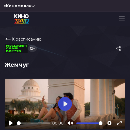
«Киномолл»
К расписанию
12+
Жемчуг
Play
00:00
Play
Mute
Settings
Ente