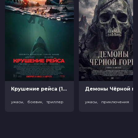
Год
2025
Страна
Россия
Режиссер
Тина Баркалая
Актеры
Светлана Ходченкова, Евгений
Цыганов, Сергей Гилев, Ирина
Пегова, Эра Зиганшина, Дарья
Полунеева, Марина Маныч, Юлия
Волкова, Фёдор Кудряшов, Лариса
Фанаскова
Продюсеры
Екатерина Филиппова, Майя Цзо,
Ольга Ажнакина
Сценаристы
Юлия Лукшина, Светлана Штеба
Жанр
драма, комедия, семейный
Длительность
1 ч 34 мин
Крушение рейса (18+)
Демоны Чёрной горы (
В прокате
с 12 марта до 25 марта
Меморандум
до 18 марта
ужасы, боевик, триллер
ужасы, приключения
Пушкинская карта
Можно оплатить