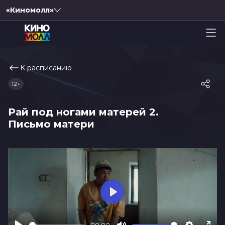
«Киномолл»
К расписанию
12+
Рай под ногами матерей 2.
Письмо матери
Play