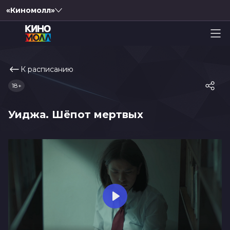
«Киномолл»
К расписанию
18+
Уиджа. Шёпот мертвых
Play