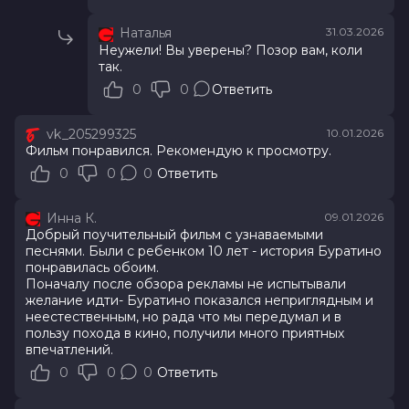
Наталья
31.03.2026
Неужели! Вы уверены? Позор вам, коли
так.
0
0
Ответить
vk_205299325
10.01.2026
Фильм понравился. Рекомендую к просмотру.
0
0
0
Ответить
Инна К.
09.01.2026
Добрый поучительный фильм с узнаваемыми
песнями. Были с ребенком 10 лет - история Буратино
понравилась обоим.
Поначалу после обзора рекламы не испытывали
желание идти- Буратино показался неприглядным и
неестественным, но рада что мы передумал и в
пользу похода в кино, получили много приятных
впечатлений.
0
0
0
Ответить