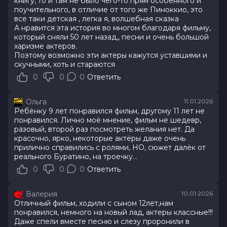
книгу, то и там не было чего-то прям особенного и
поучительного, в отличие от того же Пиноккио, это
все таки детская , легка я, волшебная сказка
А нравится эта история во многом благодаря фильму,
который сняли 50 лет назад,, песни и очень большой
харизме актеров.
Поэтому возможно эти актеры кажутся уставшими и
скучными, хоть и стараются
0
0
0
Ответить
Ольга
11.01.2026
Ребёнку 9 лет понравился фильм, другому 11 лет не
понравился. Лично моё мнение, фильм не шедевр,
разовый, второй раз посмотреть желания нет. Да
красочно, ярко, некоторые актёры даже очень
прилично справились с ролями, НО, сюжет далёк от
реального Буратино, на троечку...
0
0
0
Ответить
Валерия
10.01.2026
Отличный фильм, ходили с сыном 12лет,нам
понравился, немного на новый лад, актеры классные!!!
Даже спели вместе песню и слезу проронили в