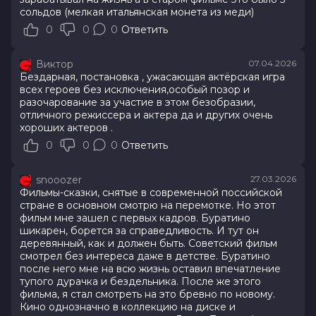
сольдов (мелкая итальянская монета из меди)
0
0
0
Ответить
Виктор
07.04.2026
Бездарная, постановка , ужасающая актёрская игра
всех героев без исключения,особый позор и
разочарование за участие в этом безобразии,
отличного режиссера и актера да и других очень
хороших актеров .
0
0
0
Ответить
snooozer
27.03.2026
Фильмы-сказки, снятые в современной поссийской
стране в основном смотрю на перемотке. Но этот
фильм мне зашел с первых кадров. Буратино
шикарен, борется за справедливость. И тут он
деревянный, как и должен быть. Советский фильм
смотрел без интереса даже в детстве. Буратино
после него мне на всю жизнь оставил впечатление
тупого дурачка и бездельника. После же этого
фильма, я стал смотреть на это бревно по новому.
Кино однозначно в коллекцию на диске и