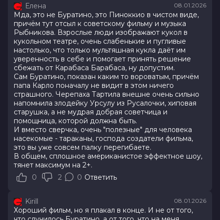
Елена
08.01.2026
Мда, это не Буратино, это Пиноккио в чистом виде,
причём тут отсыл к советскому фильму и музыка
Рыбникова. Взрослые люди изображают кукол в
кукольном театре, очень слабенькие и пугливые
настолько, что только мультяшная кукла даёт им
уверенность в себе и помогает принять решение
сбежать от Карабаса Барабаса, ну допустим.
Сам Буратино, показан каким то вороватым, причём
папа Карло поначалу не видит в этом ничего
страшного. Черепаха Тартила внешне очень сильно
напомнила злодейку Урсулу из Русалочки, хиповая
старушка, а не мудрая добрая советчица и
помощница, которой должна быть.
И вместо сверчка, очень "полезные" для человека
насекомые - тараканы, господа создатели фильма,
это вы уже совсем палку перегибаете.
В общем, сплошное американистое эффектное шоу,
тянет максимум на 2+.
0
2
0
Ответить
Kirill
08.01.2026
Хороший фильм, но я плакал в конце. И не от того,
что случилось Буратино, а от того, что на меня