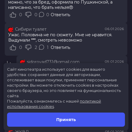
можно, что за бред, оформила по Пушкинской, а
написанно, что брать нельзя😠
0
0
0
Ответить
Сибири туалет
06.01.2026
Ужас. Половина не по сюжету. Мне не нравится.
Выдумали ***, смотреть невозможо
0
2
1
Ответить
sidorovad731@gmail.com
09.01.2026
зачем же полностью по сюжету, чтобы просто
Сайт кинотеатра использует cookies для вашего
скопировать?
удобства: сохраняет данные для авторизации,
0
0
Ответить
отслеживает ваши покупки, применяет персональные
настройки.
Вы можете отключить cookies в настройках
своего браузера, но это повлияет на функциональность
vk_199932876
05.01.2026
сайта.
Фильм классный, актёры высший класс. Всё очень
Пожалуйста, ознакомьтесь с нашей
политикой
понравился
использования cookies
.
Рекомендую
2
0
0
Ответить
Принять
05.01.2026