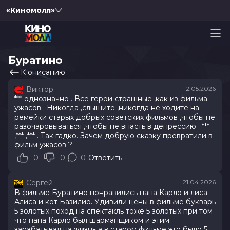
«Киномолл»
Буратино
К описанию
Виктор
12.05.2026
*** однозначно . Все герои страшные ,как из фильма
ужасов . Никогда ,слышите ,никогда не ходите на
ремейки старых добрых советских фильмов ,чтобы не
разочаровываться ,чтобы не впасть в депрессию . ***
,*** ,*** . Так гадко. Зачем добрую сказку превратили в
фильм ужасов ?
0
0
0
Ответить
Сергей
21.04.2026
В фильме Буратино понравились папа Карло и лиса
Алиса и кот Базилио. Удивили цены в фильме букварь
5 золотых поход на спектакль тоже 5 золотых при том
что папа Карло был шарманщиком и этим
зарабатывал на жизнь а в старом фильме это было 5