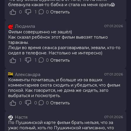
блеванула какая-то бабка и стала на меня орать😱
0
1
0
Ответить
Людмила
07.01.2026
Фильм совершенно не зашёл)
Как сказал ребёнок этот фильм вывозят только
тараканы.
Люди во время сеанса разговаривали, зевали, кто-то
сидел в телефоне. Настолько не интересно)
1
1
0
Ответить
Александра
07.01.2026
Комменты почитаешь, и больше из-за ваших
комментариев охота сходить и убедиться, что фильм
плохой. Как говорится, не дома же сидеть, зато
выбраться и посмотреть.
0
0
0
Ответить
Настя
07.01.2026
По Пушкинской карте фильм брать нельзя, что за
ужас полный, хоть по Пушкинской написанно, что