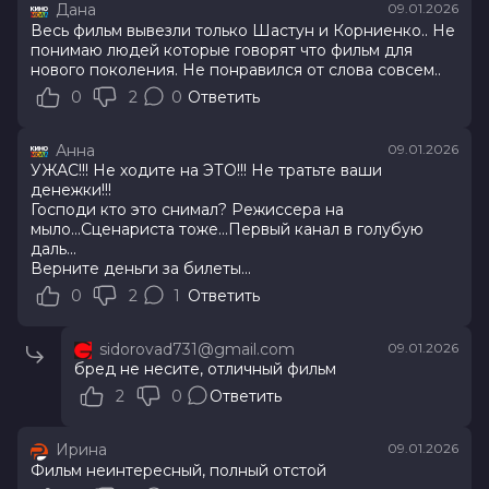
Дана
09.01.2026
Весь фильм вывезли только Шастун и Корниенко.. Не
понимаю людей которые говорят что фильм для
нового поколения. Не понравился от слова совсем..
0
2
0
Ответить
Анна
09.01.2026
УЖАС!!! Не ходите на ЭТО!!! Не тратьте ваши
денежки!!!
Господи кто это снимал? Режиссера на
мыло...Сценариста тоже...Первый канал в голубую
даль...
Верните деньги за билеты...
0
2
1
Ответить
sidorovad731@gmail.com
09.01.2026
бред не несите, отличный фильм
2
0
Ответить
Ирина
09.01.2026
Фильм неинтересный, полный отстой