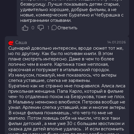
безвкусицу. Лучше показывать детям старые,
удивительно хорошие, добрые фильмы, а не
новые, коммерческие Буратино и Чебурашка с
наигранными отзывами.
0
1
Ответить
Саша
14.01.2026
Сценарий довольно интересен, вроде сюжет тот же,
но по другому. Как бы по мотивам книги. В этом
плане смотреть интересно. Даже в чем то более
логично чем в книге. Картинка тоже неплохая,
красочная и погружает в итальянский городок.
Из минусом, пожалуй, мне показалось, что актеры
слегка уставшие, слегка не заряжены.
Буратино как не странно мне понравился. Алиса лиса
прикольная женщина. Папа Карло, который в фильме
чем- то отдаленно похож на Безрукова, тоже не плох.
В Мальвину немножко влюбился. Петрова вообще не
узнал. Арлекин слегка уставший, как и многие актеры.
В конце фильма понимаешь , что чего-то мне не
хватило. Потом ловишь себя на мысли, что все таки
фильм детский , а мне уже 30 с большим хвостиком и
сказка для детей вполне удалась. . И если вспомнить