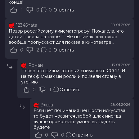
конце!
1
0
0
Ответить
12345nata
10.01.2026
Позор российскому кинематографу! Пожалела, что
детей повела на такое Г...Не понимаю как такое
вообще пропускают для показа в кинотеатре...
0
2
3
Ответить
Роман
13.01.2026
Позор это фильм который снимался в СССР. И
на тех фильмах мы росли и привели страну в
утопию
0
1
Ответить
Эльза
28.01.2026
Если нет понимания ценности искусства,
тр будет нравится любой шлак иногда
лучше промолчать-умнее выглядеть
будете
0
0
Ответить