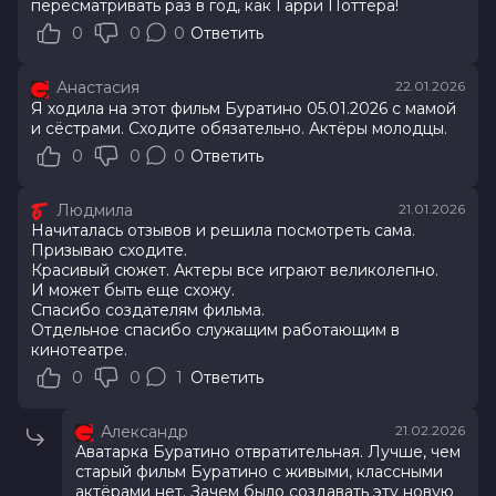
пересматривать раз в год, как Гарри Поттера!
0
0
0
Ответить
Анастасия
22.01.2026
Я ходила на этот фильм Буратино 05.01.2026 с мамой
и сёстрами. Сходите обязательно. Актёры молодцы.
0
0
0
Ответить
Людмила
21.01.2026
Начиталась отзывов и решила посмотреть сама.
Призываю сходите.
Красивый сюжет. Актеры все играют великолепно.
И может быть еще схожу.
Спасибо создателям фильма.
Отдельное спасибо служащим работающим в
кинотеатре.
0
0
1
Ответить
Александр
21.02.2026
Аватарка Буратино отвратительная. Лучше, чем
старый фильм Буратино с живыми, классными
актёрами нет. Зачем было создавать эту новую