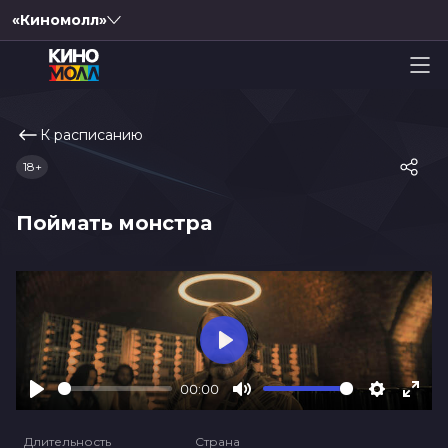
«Киномолл»
К расписанию
18+
Поймать монстра
Play
00:00
Play
Mute
Settings
Ente
full
Длительность
Страна