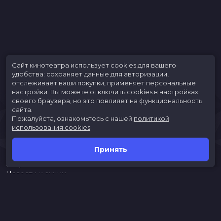
Сайт кинотеатра использует cookies для вашего
удобства: сохраняет данные для авторизации,
отслеживает ваши покупки, применяет персональные
настройки.
Вы можете отключить cookies в настройках
своего браузера, но это повлияет на функциональность
сайта.
Пожалуйста, ознакомьтесь с нашей
политикой
использования cookies
.
Принять
Расписание
Скоро в кино
Новости и акции
Jungle Park
Служба поддержки
г. Иркутск, ул. Верхняя Набережная, 10, ТРК «ЯРКОмолл»