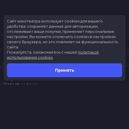
Сайт кинотеатра использует cookies для вашего
удобства: сохраняет данные для авторизации,
отслеживает ваши покупки, применяет персональные
настройки.
Вы можете отключить cookies в настройках
своего браузера, но это повлияет на функциональность
сайта.
Пожалуйста, ознакомьтесь с нашей
политикой
использования cookies
.
Принять
Расписание
Скоро в кино
Новости и акции
Jungle Park
Служба поддержки
г. Иркутск, ул. Верхняя Набережная, 10, ТРК «ЯРКОмолл»
Касса:
(3952)787-787