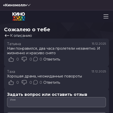
«Киномолл»
Сожалею о тебе
К описанию
Татьяна
15.12.2025
Нам понравился, два часа пролетели незаметно. И
жизненно и красиво снято
0
0
0
Ответить
Таха
13.12.2025
Хорошая драма, неожиданные повороты
0
0
0
Ответить
Задать вопрос или оставить отзыв
Имя