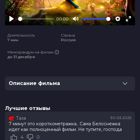
00:00
Play
Mute
Settings
Ente
full
Длительность
Страна
7 мин
Россия
Меморандум на фильм
до 31 декабря
Описание фильма
ВАЖНО! В рамках бесплатного предсеансового
обслуживания осуществляется показ «Белоснежка»,
затем сеанс фильма – «Остановка». Художественные
Лучшие отзывы
материалы демонстрируется в рамках проекта
Таха
30.03.2025
"Киноклуб", арендующего залы кинотеатра. Продажа
7 минут это короткометражка.. Сама Белоснежка
доступна только онлайн.
идет как полноценный фильм. Не тупите, господа
4
0
На загородной автобусной остановке сидит пожилая