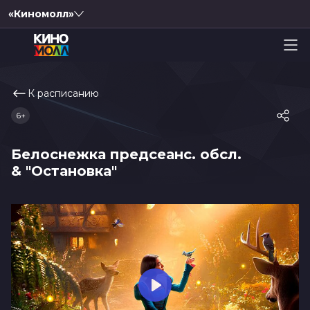
«Киномолл»
К расписанию
6+
Белоснежка предсеанс. обсл.
& "Остановка"
Play