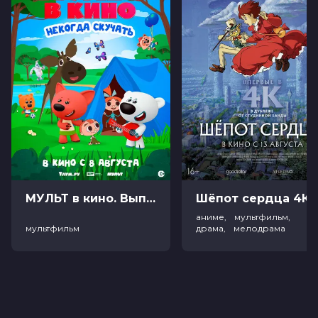
МУЛЬТ в кино. Выпуск №198. Некогда скучать (0+)
Ш
аниме, мультфильм,
мультфильм
драма, мелодрама