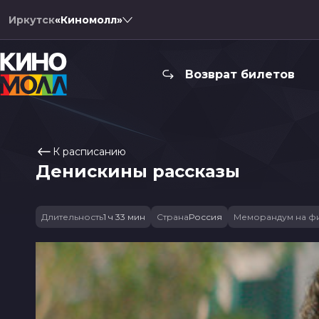
Иркутск
«Киномолл»
Возврат билетов
К расписанию
Денискины рассказы
Длительность
1 ч 33 мин
Страна
Россия
Меморандум на ф