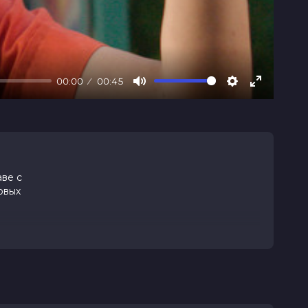
00:00
00:45
Mute
Settings
Enter
fullscree
аве с
овых