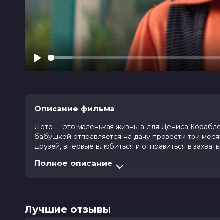
Play
Описание фильма
Лето — это маленькая жизнь, а для Дениса Корабле
бабушкой отправляется на дачу провести три меся
друзей, впервые влюбиться и отправиться в захва
Полное описание
Оценка
6.3
/ 10 (7 877 голосов)
5.0
/ 1
Год
2025
Страна
Россия
Слоган
—
Лучшие отзывы
Режиссер
Артемий Драгунский
Актеры
Роман Панков, Александр Пашутин