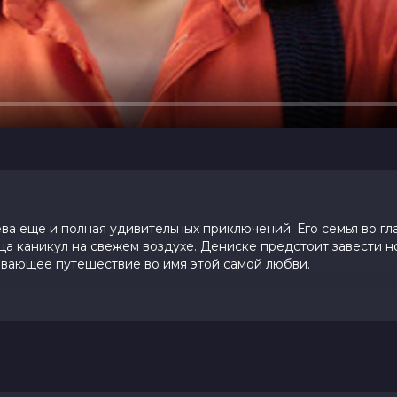
ва еще и полная удивительных приключений. Его семья во гл
ца каникул на свежем воздухе. Дениске предстоит завести н
тывающее путешествие во имя этой самой любви.
0 (137 голосов)
, Анна Пескова, Дмитрий Ендальцев,