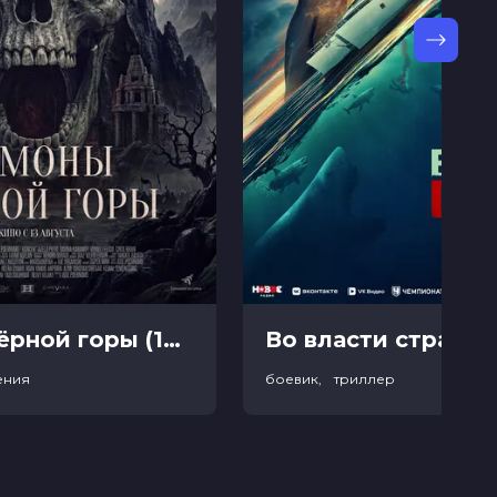
Демоны Чёрной горы (18+)
Во власти страха (
ения
боевик, триллер