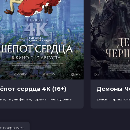
ёпот сердца 4К (16+)
име, мультфильм, драма, мелодрама
ужасы, приключ
а: сохраняет