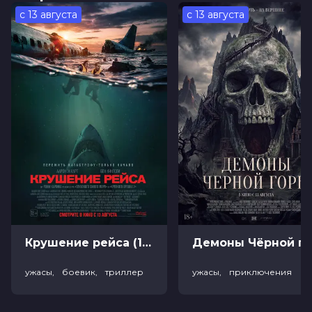
если твой сосед - монстр.
с 13 августа
с 13 августа
Оценка
6.1
/ 10 (15 218 голосов)
6.4
/ 10 (8 200 голосов)
Год
2024
Страна
Великобритания, США
Слоган
—
Режиссер
Кэролайн Линди
Актеры
Мелисса Баррера, Томми Дьюи,
Эдмунд Донован, Мэган Фэйхи,
Кайла Фостер, Ikechukwu Ufomadu,
Меган Хейли, Брэндон Виктор
Диксон, Тэйлор Тренш, Лана Янг
Продюсеры
Кира Карстенсен, Мелани Донкерс,
Кайла Фостер
Сценаристы
Кэролайн Линди
Жанр
ужасы, мелодрама, комедия
Крушение рейса (18+)
Демоны Чёрной горы (
Длительность
1 ч 49 мин
В прокате
с 12 декабря до 25 декабря
ужасы, боевик, триллер
ужасы, приключения
Меморандум
до 18 декабря