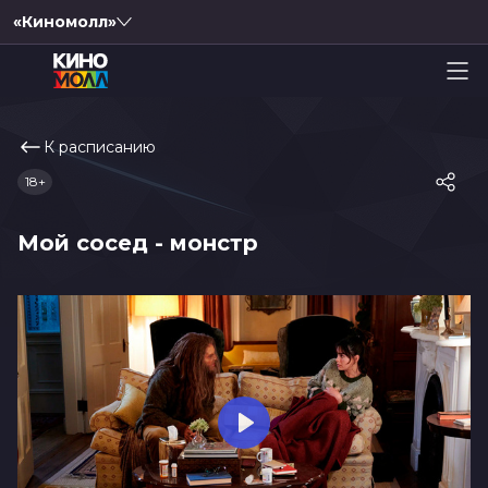
«Киномолл»
К расписанию
18+
Мой сосед - монстр
Play