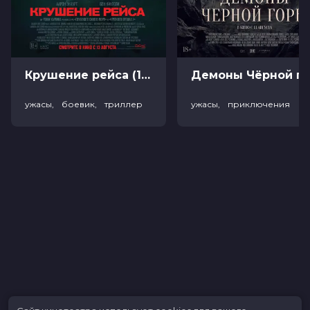
В прокате
с 5 декабря до 25 декабря
Меморандум
до 11 декабря
Пушкинская карта
Можно оплатить
Крушение рейса (18+)
Демоны Чёрной горы (
ужасы, боевик, триллер
ужасы, приключения