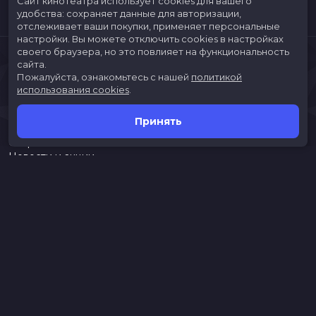
Сайт кинотеатра использует cookies для вашего
удобства: сохраняет данные для авторизации,
отслеживает ваши покупки, применяет персональные
настройки.
Вы можете отключить cookies в настройках
своего браузера, но это повлияет на функциональность
сайта.
Пожалуйста, ознакомьтесь с нашей
политикой
использования cookies
.
Принять
Расписание
Скоро в кино
Новости и акции
Jungle Park
Служба поддержки
г. Иркутск, ул. Верхняя Набережная, 10, ТРК «ЯРКОмолл»
Касса:
(3952)787-787