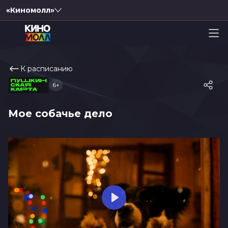
«Киномолл»
К расписанию
6+
Мое собачье дело
Play