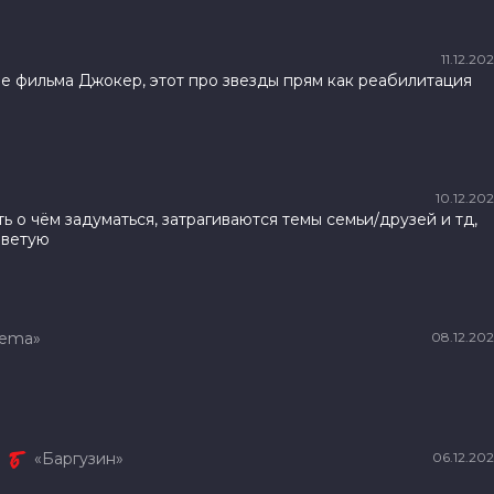
11.12.20
ле фильма Джокер, этот про звезды прям как реабилитация
10.12.20
ь о чём задуматься, затрагиваются темы семьи/друзей и тд,
оветую
nema»
08.12.20
а
«Баргузин»
06.12.20