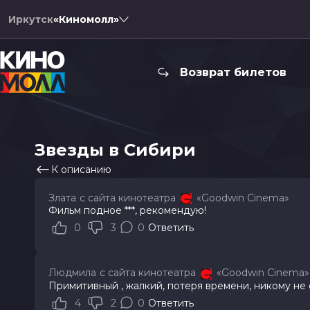
Иркутск
«Киномолл»
Возврат билетов
Звезды в Сибири
К описанию
Злата
с сайта кинотеатра
«Goodwin Cinema»
Фильм подное ***, рекомендую!
0
3
0
Ответить
Людмила
с сайта кинотеатра
«Goodwin Cinema»
Примитивный , жалкий, потеря времени, никому не с
4
2
0
Ответить