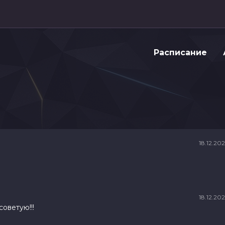
Расписание
18.12.20
18.12.20
оветую!!!