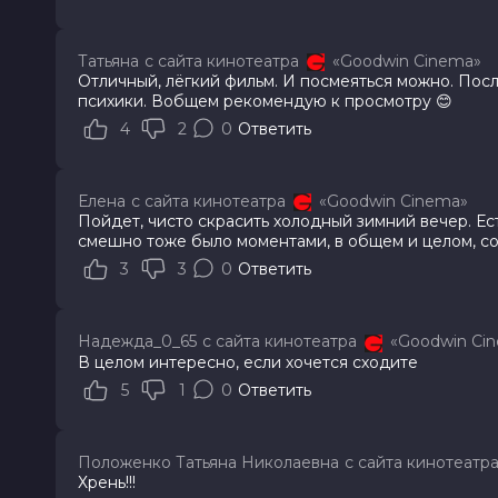
Татьяна
с сайта кинотеатра
«Goodwin Cinema»
Отличный, лёгкий фильм. И посмеяться можно. Пос
психики. Вобщем рекомендую к просмотру 😊
4
2
0
Ответить
Елена
с сайта кинотеатра
«Goodwin Cinema»
Пойдет, чисто скрасить холодный зимний вечер. Ест
смешно тоже было моментами, в общем и целом, с
3
3
0
Ответить
Надежда_0_65
с сайта кинотеатра
«Goodwin Ci
В целом интересно, если хочется сходите
5
1
0
Ответить
Положенко Татьяна Николаевна
с сайта кинотеатр
Хрень!!!