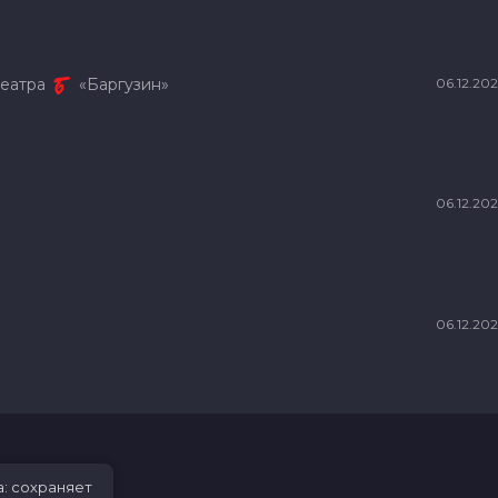
театра
«Баргузин»
06.12.20
06.12.20
06.12.20
а: сохраняет