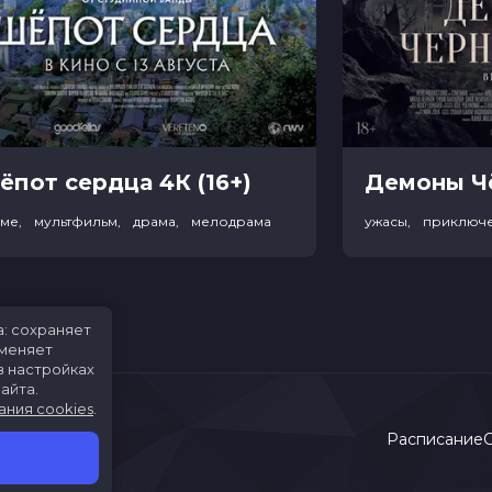
ёпот сердца 4К (16+)
име, мультфильм, драма, мелодрама
ужасы, приключ
а: сохраняет
именяет
в настройках
айта.
ания cookies
.
Расписание
С