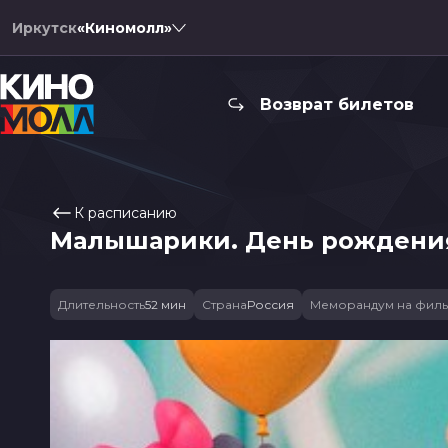
Иркутск
«Киномолл»
Возврат билетов
К расписанию
Малышарики. День рождени
Длительность
52 мин
Страна
Россия
Меморандум на фил