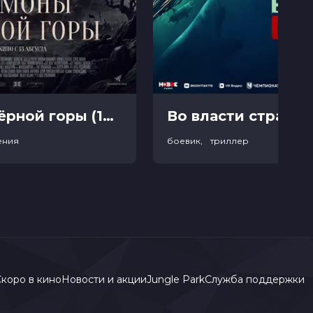
Демоны Чёрной горы (18+)
Во власти страха (
ения
боевик, триллер
коро в кино
Новости и акции
Jungle Park
Служба поддержки