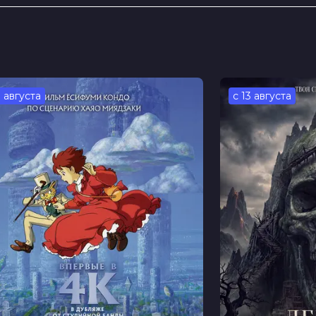
етлана Кузнецова, Ксения Бржезовская,
ина
я Николаева
голимова, Светлана Малашина
3 августа
с 13 августа