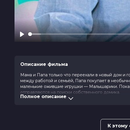
Play
Описание фильма
Мама и Папа только что переехали в новый дом и 
между работой и семьёй, Папа покупает в необычно
маленькие ожившие игрушки — Малышарики. Пока 
отправляются на поиски собственного домика.
Полное описание
Оценка
8.2
/ 10 (41 236 голосов)
6.1
/ 1
Год
2024
Страна
Россия
Режиссер
Оксана Бычкова, Катерина Савчук
К этому
Актеры
Елизавета Боярская, Константин Х