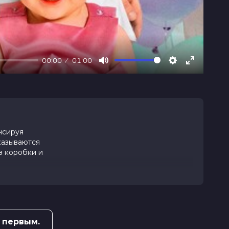
00:00
01:00
Mute
Settings
Enter
fullscree
нсируя
казываются
з коробки и
 первым.