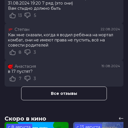
31.08.2024 19:20 7 ряд (это они)
4.7
/ 10 (41 000 голосов)
Вам стыдно должно быть
Год
2024
Страна
Великобритания, Франция, США
13
5
Слоган
"Современное переосмысление
любимого персонажа, ВОРОНА,
Степан
22.08.2024
основанное на оригинальном
Как мне сказали, когда я водил ребёнка на мортал
графическом романе Джеймса
комбат, они не имеют права не пустить, всё на
О'Бара"
совести родителей
Режиссер
Руперт Сандерс
8
3
Актеры
Билл Скарсгард, FKA Twigs, Дэнни
Хьюстон, Лаура Бирн, Джордан
Анастасия
19.08.2024
Болджер, Изабелла Вэй, Сами
в 17 пустят?
Буажила, Пол А Мэйнард, Карел
Добры, Дэвид Боулз
7
3
Продюсеры
Виктор Хадида, Молли Хэсселл,
Джон Дженкс
Все отзывы
Сценаристы
Зак Бэйлин, Уильям Дж. Шнайдер,
Джеймс О’Барр
Жанр
фэнтези, боевик, триллер,
мелодрама, криминал
Скоро в кино
Бюджет
$40 000 000
Длительность
1 ч 51 мин
с 8 августа
с 13 августа