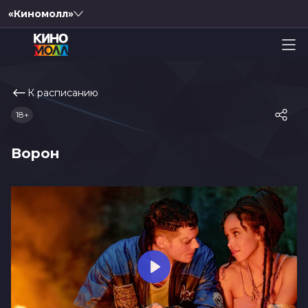
«Киномолл»
К расписанию
18+
Ворон
Play