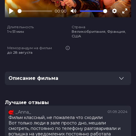
00:00
Play
Mute
Settings
Ente
full
Длительность
Страна
1 ч 51 мин
Великобритания, Франция,
США
Меморандум на фильм
до 28 августа
Описание фильма
Пожертвовав собой, чтобы спасти возлюбленную,
Эрик Дрэйвен застревает между мирами живых и
мёртвых. Вернувшись с того света, он не остановится
Лучшие отзывы
ни перед чем, чтобы свести счёты с убийцами.
_Anna_
01.09.2024
Отныне он Ворон, жаждущий справедливости, и его
Фильм классный, не пожалела что сходили
месть будет жестока как никогда.
Вот только люди в зале просто дно, мешали
смотреть, постоянно по телефону разговаривали и
Оценка
6.3
/ 10 (229 982 голоса)
вспышка на уведомлених постоянно работала