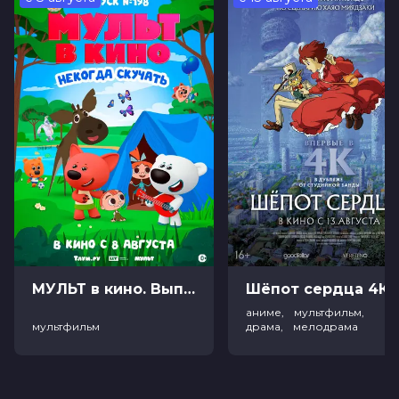
В прокате
с 22 августа до 25 сентября
Меморандум
до 28 августа
МУЛЬТ в кино. Выпуск №198. Некогда скучать (0+)
Ш
аниме, мультфильм,
мультфильм
драма, мелодрама