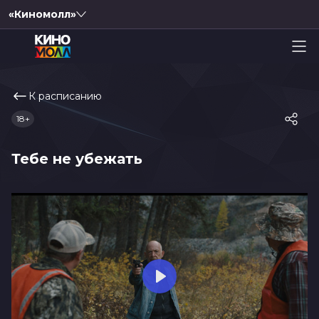
«Киномолл»
К расписанию
18+
Тебе не убежать
Play