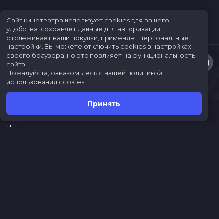
Сайт кинотеатра использует cookies для вашего
удобства: сохраняет данные для авторизации,
отслеживает ваши покупки, применяет персональные
настройки.
Вы можете отключить cookies в настройках
своего браузера, но это повлияет на функциональность
сайта.
Пожалуйста, ознакомьтесь с нашей
политикой
использования cookies
.
Принять
Расписание
Скоро в кино
Новости и акции
Jungle Park
Служба поддержки
г. Иркутск, ул. Верхняя Набережная, 10, ТРК «ЯРКОмолл»
Касса:
(3952)787-787