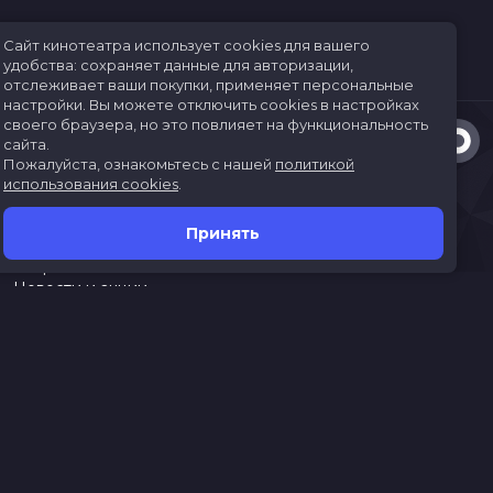
Сайт кинотеатра использует cookies для вашего
удобства: сохраняет данные для авторизации,
отслеживает ваши покупки, применяет персональные
настройки.
Вы можете отключить cookies в настройках
своего браузера, но это повлияет на функциональность
сайта.
Пожалуйста, ознакомьтесь с нашей
политикой
использования cookies
.
Принять
Расписание
Скоро в кино
Новости и акции
Jungle Park
Служба поддержки
г. Иркутск, ул. Верхняя Набережная, 10, ТРК «ЯРКОмолл»
Касса:
(3952)787-787