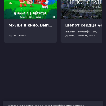
МУЛЬТ в кино. Выпуск №198. Некогда скучать (0+)
Ш
аниме, мультфильм,
мультфильм
драма, мелодрама
Сайт кинотеатра использует cookies для вашего