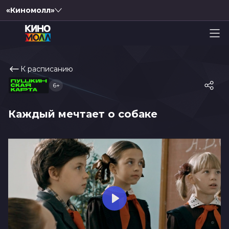
«Киномолл»
К расписанию
6+
Каждый мечтает о собаке
Play