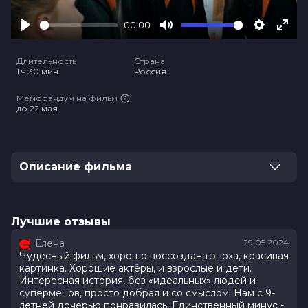
00:00
Play
Mute
Settings
Ente
full
Длительность
Страна
1 ч 30 мин
Россия
Меморандум на фильм
до 22 мая
Описание фильма
Юрка — замкнутый в себе двенадцатилетний
школьник, тяжело переживающий потерю отца.
Обыденное течение его жизни меняется, когда в
Лучшие отзывы
классе появляются новенькие — брат и сестра.
Елена
29.05.2024
Вместе им предстоит повзрослеть и узнать, чего
Чудесный фильм, хорошо воссоздана эпоха, красивая
стоит настоящая дружба.
картинка. Хорошие актёры, и взрослые и дети.
Интересная история, без «идеальных» людей и
Оценка
7.3
/ 10 (15 513 голоса)
суперменов, просто добрая и со смыслом. Нам с 9-
летней дочерью понравилась. Единственный минус -
Год
2023