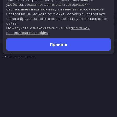
удобства: сохраняет данные для авторизации,
отслеживает ваши покупки, применяет персональные
настройки.
Вы можете отключить cookies в настройках
своего браузера, но это повлияет на функциональность
сайта.
Пожалуйста, ознакомьтесь с нашей
политикой
использования cookies
.
Принять
Расписание
Скоро в кино
Новости и акции
Jungle Park
Служба поддержки
г. Иркутск, ул. Верхняя Набережная, 10, ТРК «ЯРКОмолл»
Касса:
(3952)787-787