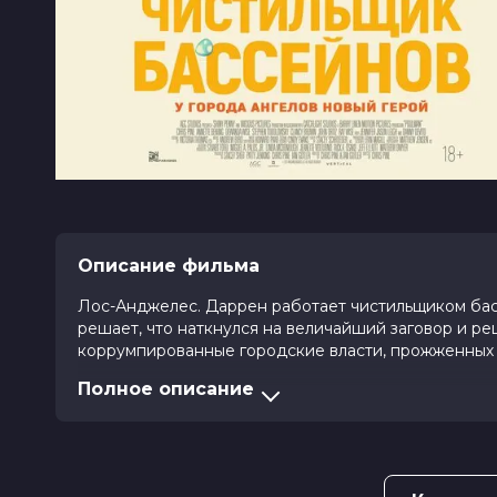
Описание фильма
Лос-Анджелес. Даррен работает чистильщиком ба
решает, что наткнулся на величайший заговор и р
коррумпированные городские власти, прожженных т
Полное описание
Оценка
4.7
/ 10 (1 650 голосов)
4.0
/ 1
Год
2023
Страна
США
Слоган
«У города ангелов новый герой»
Режиссер
Крис Пайн