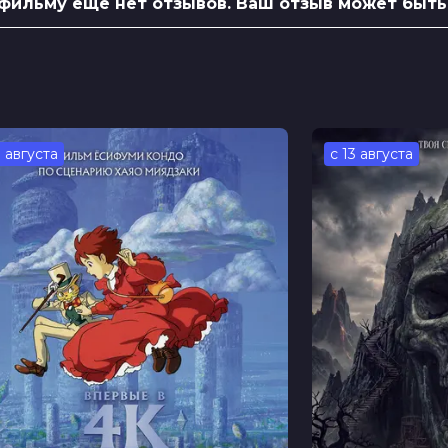
 фильму еще нет отзывов. Ваш отзыв может быть
ифер Джейсон Ли, Дэнни ДеВито,
йз, Джульетт Миллс, Холлис В. Чэмберс,
 Пайн
3 августа
с 13 августа