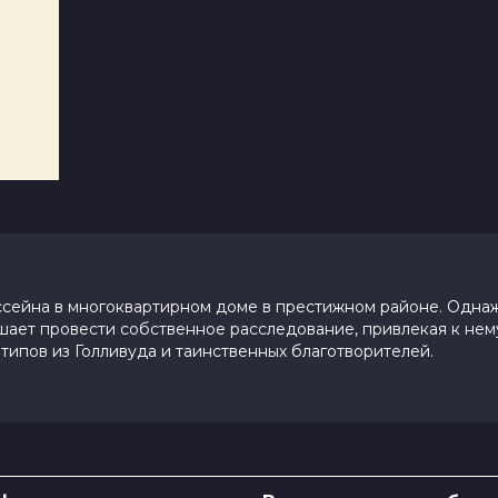
ссейна в многоквартирном доме в престижном районе. Одн
ешает провести собственное расследование, привлекая к нем
ипов из Голливуда и таинственных благотворителей.
0 (3 200 голосов)