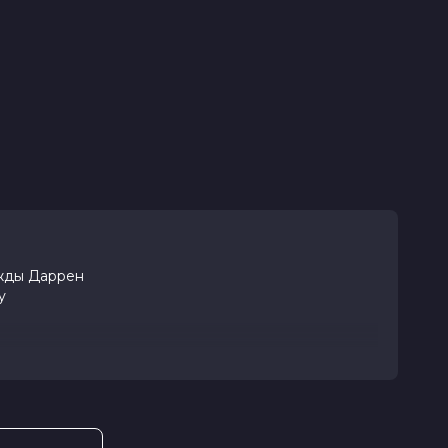
ажды Даррен
у