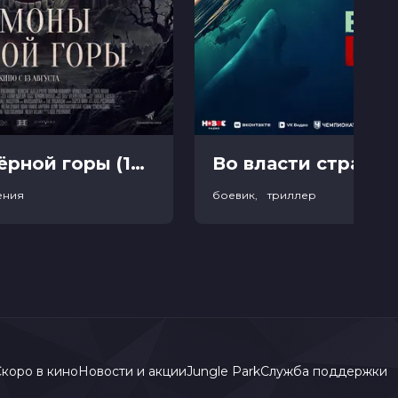
Демоны Чёрной горы (18+)
Во власти страха (
ения
боевик, триллер
коро в кино
Новости и акции
Jungle Park
Служба поддержки