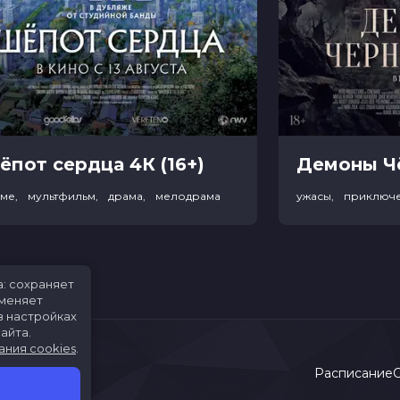
ёпот сердца 4К (16+)
име, мультфильм, драма, мелодрама
ужасы, приключ
а: сохраняет
именяет
в настройках
айта.
ания cookies
.
Расписание
С