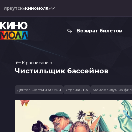
Иркутск
«Киномолл»
Возврат билетов
К расписанию
Чистильщик бассейнов
Длительность
1 ч 40 мин
Страна
США
Меморандум на фил