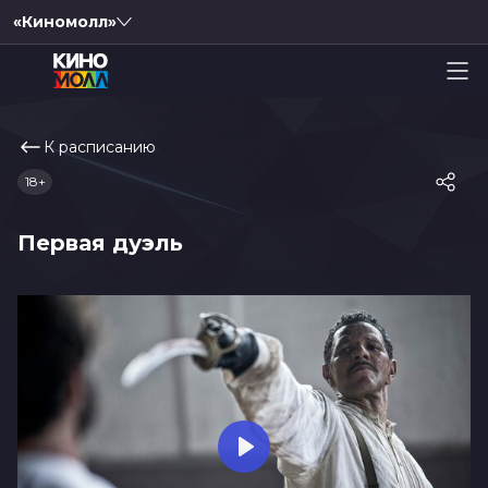
«Киномолл»
К расписанию
18+
Первая дуэль
Play