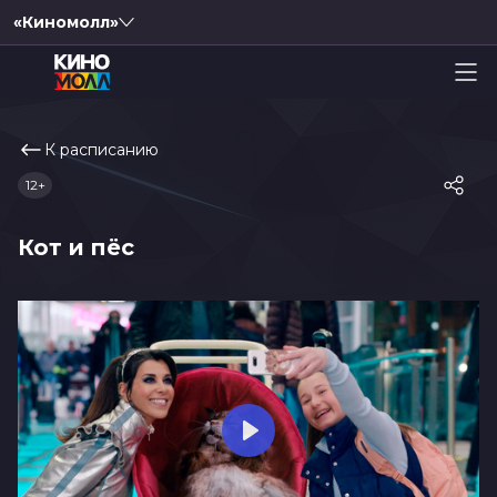
«Киномолл»
К расписанию
12+
Кот и пёс
Play