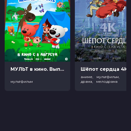
МУЛЬТ в кино. Выпуск №198. Некогда скучать (0+)
Ш
аниме, мультфильм,
мультфильм
драма, мелодрама