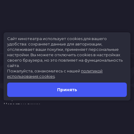
Сайт кинотеатра использует cookies для вашего
удобства: сохраняет данные для авторизации,
отслеживает ваши покупки, применяет персональные
настройки.
Вы можете отключить cookies в настройках
своего браузера, но это повлияет на функциональность
сайта.
Пожалуйста, ознакомьтесь с нашей
политикой
использования cookies
.
Принять
Расписание
Скоро в кино
Новости и акции
Jungle Park
Служба поддержки
г. Иркутск, ул. Верхняя Набережная, 10, ТРК «ЯРКОмолл»