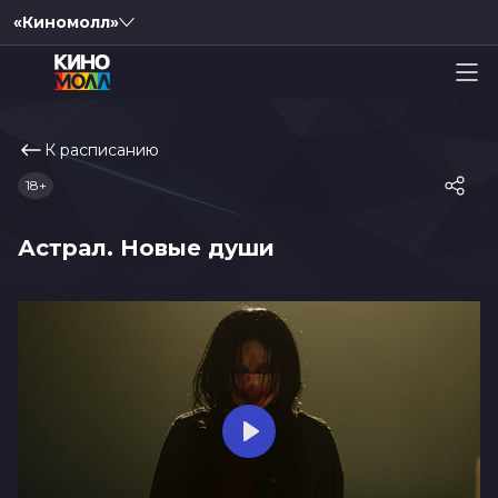
«Киномолл»
К расписанию
18+
Астрал. Новые души
Play