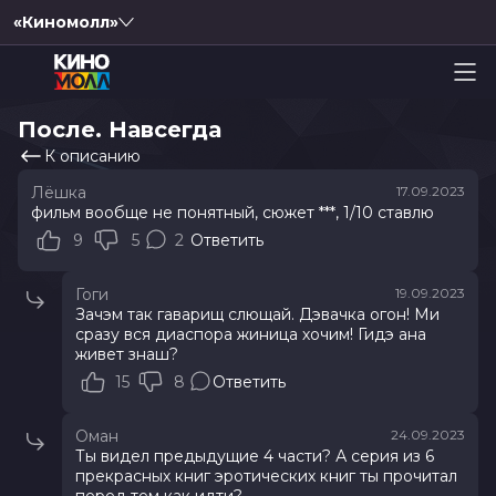
«Киномолл»
После. Навсегда
К описанию
Лёшка
17.09.2023
фильм вообще не понятный, сюжет ***, 1/10 ставлю
9
5
2
Ответить
Гоги
19.09.2023
Зачэм так гаварищ слющай. Дэвачка огон! Ми
сразу вся диаспора жиница хочим! Гидэ ана
живет знаш?
15
8
Ответить
Оман
24.09.2023
Ты видел предыдущие 4 части? А серия из 6
прекрасных книг эротических книг ты прочитал