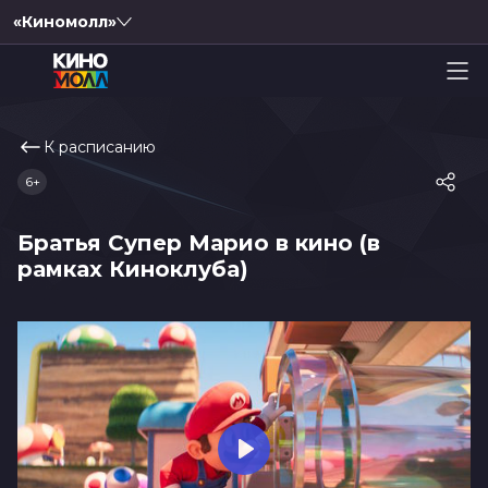
«Киномолл»
К расписанию
6+
Братья Супер Марио в кино (в
рамках Киноклуба)
Play