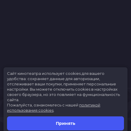
Сет Роген, Фред Армисен
Продюсеры
Кристофер Меледандри, Сигэру
Миямото, Роберт Тейлор
Сценаристы
Мэтт Фогель
Жанр
комедия, мультфильм, приключения,
фэнтези
Бюджет
$48 000 000
Длительность
1 ч 32 мин
В прокате
с 15 апреля до 16 июня
Меморандум
до 31 декабря
Сайт кинотеатра использует cookies для вашего
удобства: сохраняет данные для авторизации,
отслеживает ваши покупки, применяет персональные
настройки.
Вы можете отключить cookies в настройках
своего браузера, но это повлияет на функциональность
сайта.
Пожалуйста, ознакомьтесь с нашей
политикой
использования cookies
.
Принять
Расписание