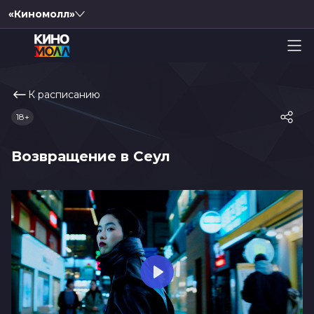
«Киномолл»
К расписанию
18+
Возвращение в Сеул
Play