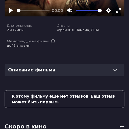
00:00
Play
Mute
Settings
Ente
full
Длительность
Страна
2 ч 15 мин
Франция, Панама, США
Меморандум на фильм
до 19 апреля
Описание фильма
Американская журналистка Триш, застрявшая в
Никарагуа, влюбляется в загадочного англичанина
Дэниэла, с помощью которого она надеется
К этому фильму еще нет отзывов. Ваш отзыв
выбраться из страны. Однако вскоре Триш понимает,
может быть первым.
что он может быть в еще большей опасности, чем
она.
Оценка
6.0
/ 10 (14 549 голосов)
Скоро в кино
5.5
/ 10 (4 800 голосов)