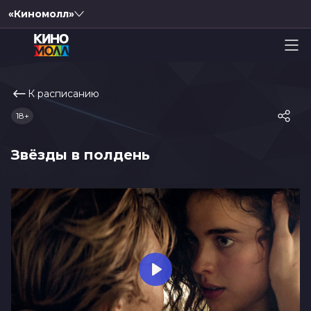
«Киномолл»
К расписанию
18+
Звёзды в полдень
Play