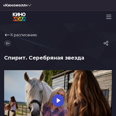
«Киномолл»
К расписанию
6+
Спирит. Серебряная звезда
Play