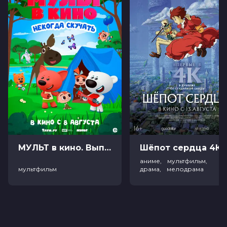
МУЛЬТ в кино. Выпуск №198. Некогда скучать (0+)
Ш
аниме, мультфильм,
мультфильм
драма, мелодрама