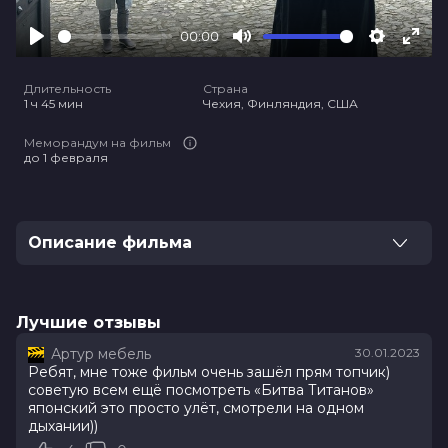
00:00
Play
Mute
Settings
Ente
full
Длительность
Страна
1 ч 45 мин
Чехия, Финляндия, США
Меморандум на фильм
до 1 февраля
Описание фильма
В биотехнологической лаборатории научились
клонировать великих исторических деятелей. С тех
пор были организованы подпольные аукционы
Лучшие отзывы
клонов таких личностей как Микеланджело, Галилей
Артур мебель
30.01.2023
и Вивальди. Однако сатанинский культ, который
Ребят, мне тоже фильм очень зашёл прям топчик)
стоит за биолабораторией, интересуют не только
советую всем ещё посмотреть «Битва Титанов»
деньги, поэтому они похищают Туринскую
японский это просто улёт, смотрели на одном
плащаницу. Заполучив таким образом ДНК, они
дыхании))
планируют оплодотворить американку Лауру, чтобы