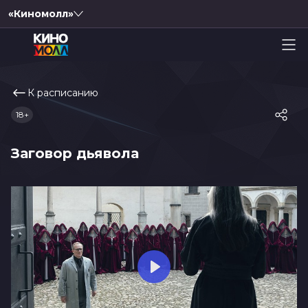
«Киномолл»
К расписанию
18+
Заговор дьявола
Play