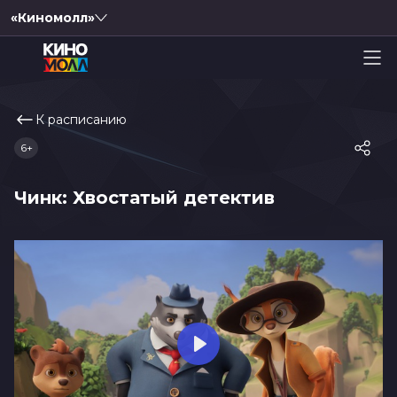
«Киномолл»
К расписанию
6+
Чинк: Хвостатый детектив
Play