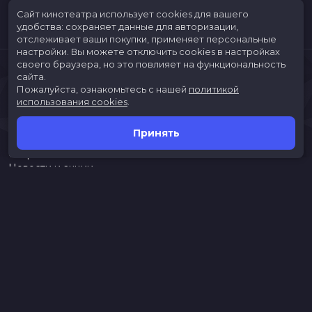
Сайт кинотеатра использует cookies для вашего
удобства: сохраняет данные для авторизации,
отслеживает ваши покупки, применяет персональные
настройки.
Вы можете отключить cookies в настройках
своего браузера, но это повлияет на функциональность
сайта.
Пожалуйста, ознакомьтесь с нашей
политикой
использования cookies
.
Принять
Расписание
Скоро в кино
Новости и акции
Jungle Park
Служба поддержки
г. Иркутск, ул. Верхняя Набережная, 10, ТРК «ЯРКОмолл»
Касса:
(3952)787-787