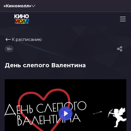
«Киномолл»
К расписанию
16+
День слепого Валентина
Play