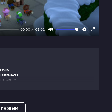
00:00
01:02
Mute
Settings
Enter
fullscree
гера,
ватывающее
 на Санту
преодолеть
 первым.