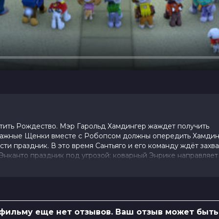
тить Рождество. Мэр Гарольд Хамдингер жаждет получить
важные Щенки вместе с Робопсом должны опередить Хамдин
сти праздник. В это время Сантьяго и его команду ждёт зах
нканто праздник под угрозой: коварный Энрике направляет
образительность и отвага Сантьяго и его команды помогают 
 фильму еще нет отзывов. Ваш отзыв может быть