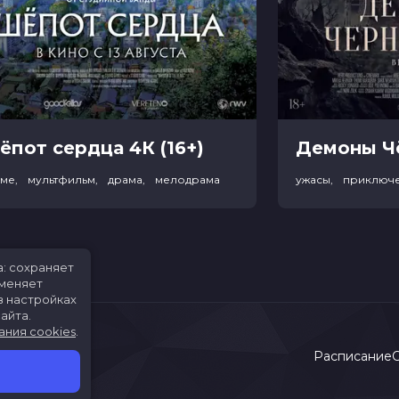
ёпот сердца 4К (16+)
име, мультфильм, драма, мелодрама
ужасы, приключ
а: сохраняет
именяет
в настройках
айта.
ания cookies
.
Расписание
С