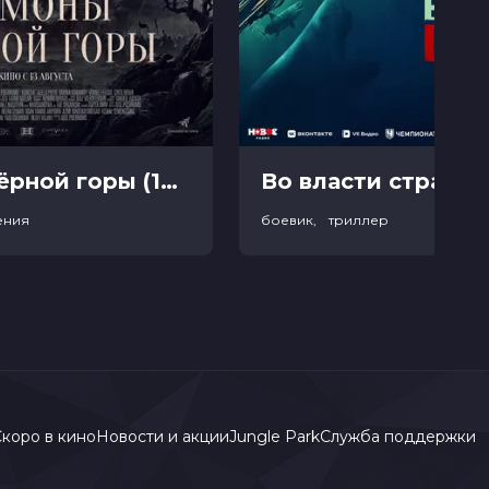
Демоны Чёрной горы (18+)
Во власти страха (
ения
боевик, триллер
коро в кино
Новости и акции
Jungle Park
Служба поддержки