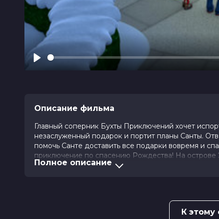
Play
Описание фильма
Главный соперник Бухты Приключений хочет испор
незаслуженный подарок и портит планы Санты. От
помочь Санте доставить все подарки вовремя и спа
приключение по спасению Рождества! На острове Э
Полное описание
снежную бурю и забирает себе все подарки. Но со
все ловушки Энрике.
Год
2021
Страна
США
К этому
Слоган
—