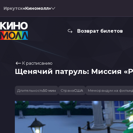
Иркутск
«Киномолл»
Возврат билетов
К расписанию
Щенячий патруль: Миссия «
Длительность
50 мин
Страна
США
Меморандум на фильм