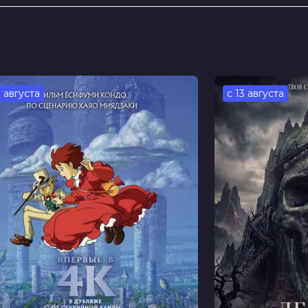
жеймс Лопез
тис Куирос, Альфред Молина, Мэдисон
жонс, Лесли Валдес, Киган Хедли,
 Чан
3 августа
с 13 августа