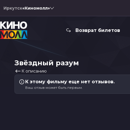
Иркутск
«Киномолл»
Возврат билетов
Звёздный разум
К описанию
К этому фильму еще нет отзывов.
Ваш отзыв может быть первым.