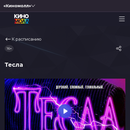
«Киномолл»
К расписанию
16+
Тесла
Play