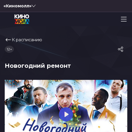
«Киномолл»
К расписанию
12+
Новогодний ремонт
Play