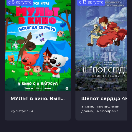
с 8 августа
с 13 августа
сбегает. В сказочном городе, дышащем музыкой и
солнцем, ее ждет множество приключений и
романтических встреч, которые помогут Даше
осуществить мечту и стать по-настоящему
счастливой.
Оценка
5.4
/ 10 (5 630 голосов)
4.9
/ 10 (268 голосов)
Год
2019
Страна
Россия
Слоган
-
Режиссер
Дина Штурманова
Актеры
Диана Пожарская, Наиль
Абдрахманов, Сергей Чирков,
Магомед Муртазаалиев, Дмитрий
Лысенков, Николай Шрайбер, Антон
МУЛЬТ в кино. Выпуск №198. Некогда скучать (0+)
Ш
Лапенко, Григорий Лепс, Николай
Басков, Ани Лорак
аниме, мультфильм,
Продюсеры
Эмин Агаларов, Тимур Джафаров
мультфильм
драма, мелодрама
Жанр
комедия
Длительность
1 ч 41 мин
В прокате
с 5 сентября до 18 сентября