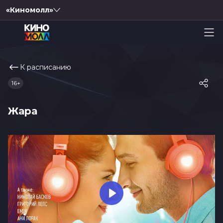
«Киномолл»
К расписанию
16+
Жара
Play