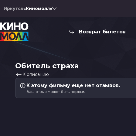
Иркутск
«Киномолл»
Возврат билетов
Обитель страха
К описанию
К этому фильму еще нет отзывов.
Ваш отзыв может быть первым.