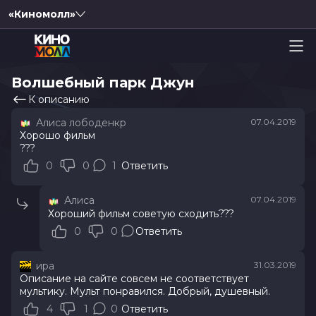
«Киномолл»
Волшебный парк Джун
К описанию
Алиса лободенкр
07.04.2019
Хорошо фильм
???
0
0
1
Ответить
Алиса
07.04.2019
Хороший фильм советую сходить???
0
0
Ответить
ира
31.03.2019
Описание на сайте совсем не соответствует
мультику. Мульт понравился. Добрый, душевный.
4
1
0
Ответить